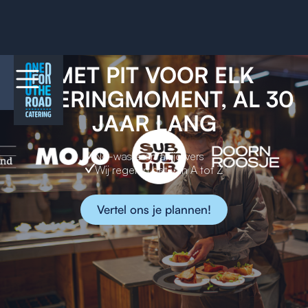
MET PIT VOOR ELK
CATERINGMOMENT, AL 30
JAAR LANG
No-waste en altijd vers
Wij regelen het van A tot Z
Vertel ons je plannen!