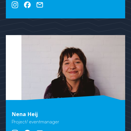
Nena Heij
Project/ eventmanager