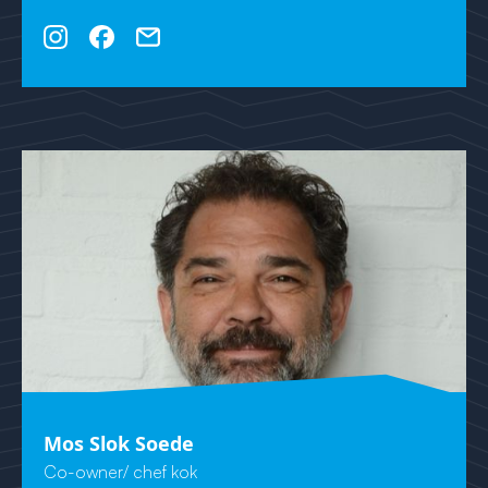
Mos Slok Soede
Co-owner/ chef kok