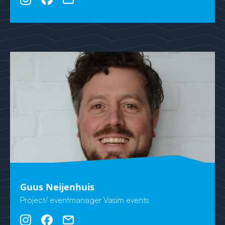
Guus Neijenhuis
Project/ eventmanager Vasim events