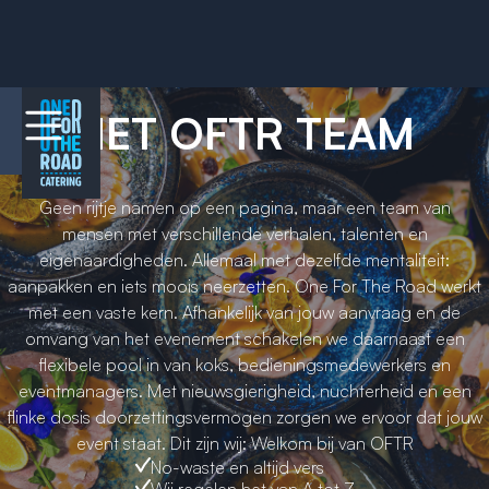
HET OFTR TEAM
Geen rijtje namen op een pagina, maar een team van
mensen met verschillende verhalen, talenten en
eigenaardigheden. Allemaal met dezelfde mentaliteit:
aanpakken en iets moois neerzetten. One For The Road werkt
met een vaste kern. Afhankelijk van jouw aanvraag en de
omvang van het evenement schakelen we daarnaast een
flexibele pool in van koks, bedieningsmedewerkers en
eventmanagers. Met nieuwsgierigheid, nuchterheid en een
flinke dosis doorzettingsvermogen zorgen we ervoor dat jouw
event staat. Dit zijn wij: Welkom bij van OFTR
No-waste en altijd vers