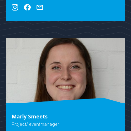
Marly Smeets
Project/ eventmanager