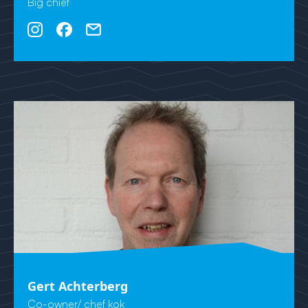
Big chief
Gert Achterberg
Co-owner/ chef kok