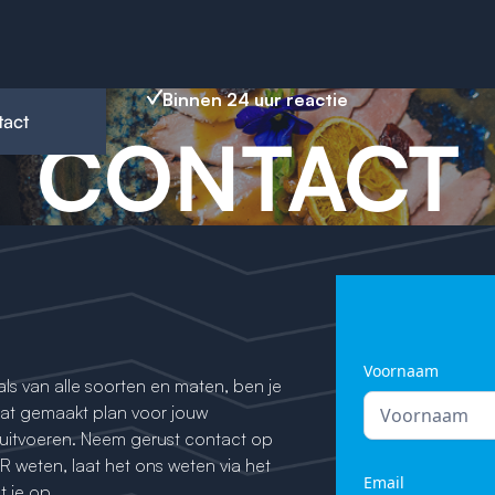
Binnen 24 uur reactie
act
CONTACT
Voornaam
als van alle soorten en maten, ben je
at gemaakt plan voor jouw
 uitvoeren. Neem gerust contact op
R weten, laat het ons weten via het
Email
 je op.