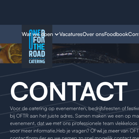
Wat we doen
Vacatures
Over ons
Foodbook
Cont
CONTACT
Voor de catering op evenementen, bedrijfsfeesten of festiv
bij OFTR aan het juiste adres. Samen maken we een op ma
evenement, dat we met ons professionele team vlekkeloos
voor meer informatie.Heb je vragen? Of wil je meer van OFT
contactformulier en we nemen zo snel mogelijk contact met