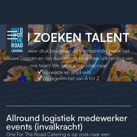
WIJ ZOEKEN TALENT
We zijn alweer druk bezig met de voorbereiding voor het
nieuwe seizoen en zijn daarom op zoek naar uitbreiding van
ons team! We zijn o.a. op zoek naar:
No-waste en altijd vers
Wij regelen het van A tot Z
Allround logistiek medewerker
events (invalkracht)
One For The Road Catering is op zoek naar een